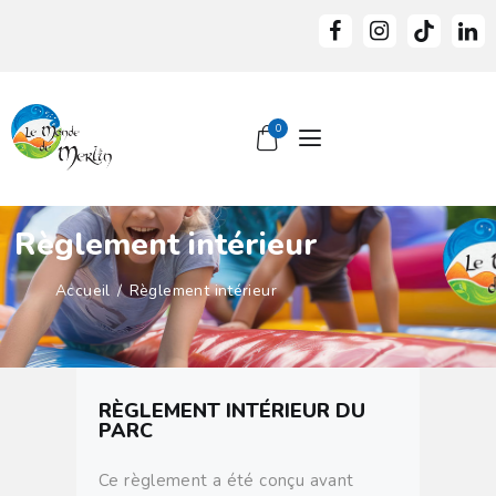
0
JEUX & ACTIVITÉS
ANNIVERSAIRES
GROUPES &
Règlement intérieur
ENTREPRISES
RESTAURATION &
Accueil
Règlement intérieur
ANIMATIONS
INFOS PRATIQUES
LE MONDE DE MERLIN
RÈGLEMENT INTÉRIEUR DU
PARC
Ce règlement a été conçu avant