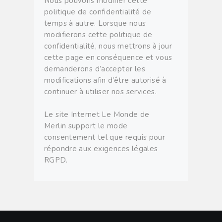
Nous pouvons modifier cette
politique de confidentialité de
temps à autre. Lorsque nous
modifierons cette politique de
confidentialité, nous mettrons à jour
cette page en conséquence et vous
demanderons d’accepter les
modifications afin d’être autorisé à
continuer à utiliser nos services.
Le site Internet Le Monde de
Merlin support le mode
consentement tel que requis pour
répondre aux exigences légales
RGPD.