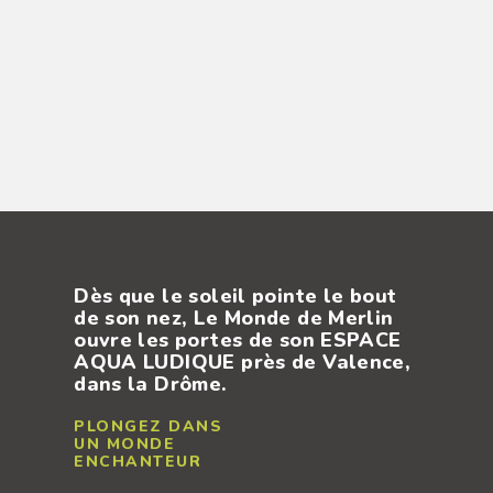
sades
Dès que le soleil pointe le bout
Espace
ous
de son nez, Le Monde de Merlin
Splash 
entre
ouvre les portes de son ESPACE
tobogg
e
AQUA LUDIQUE près de Valence,
m², ven
dans la Drôme.
éclabou
Le plus
rs on
PLONGEZ DANS
VIVEZ 
UN MONDE
AVENT
ENCHANTEUR
RAFRAÎ
ES